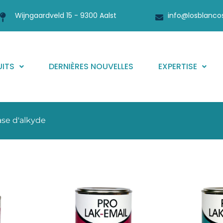
Wijngaardveld 15 - 9300 Aalst
info@losblanco
ITS
DERNIÈRES NOUVELLES
EXPERTISE
ase d'alkyde