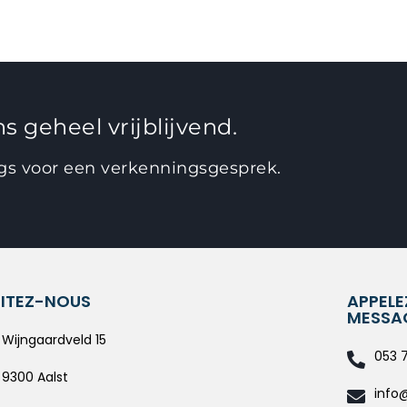
s geheel vrijblijvend.
ngs voor een verkenningsgesprek.
SITEZ-NOUS
APPELE
MESSA
Wijngaardveld 15
053 
9300 Aalst
info