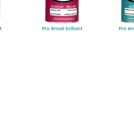
t
Pro émail brillant
Pro ém