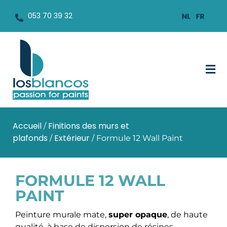
053 70 39 32
Accueil
Finitions des murs et
/
plafonds
Extérieur
/
/ Formule 12 Wall Paint
FORMULE 12 WALL
PAINT
Peinture murale mate,
super opaque
, de haute
qualité, à base de dispersion de résines