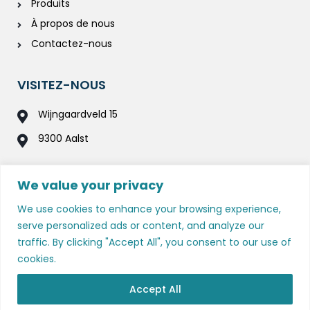
Produits
À propos de nous
Contactez-nous
VISITEZ-NOUS
Wijngaardveld 15
9300 Aalst
APPELEZ-NOUS / ENVOYEZ-NOUS UN
We value your privacy
MESSAGE
We use cookies to enhance your browsing experience,
053 70 39 32
serve personalized ads or content, and analyze our
traffic. By clicking "Accept All", you consent to our use of
info@losblancos.be
cookies.
Accept All
Copyright © 2023
Los Blancos
| All rights reserved.