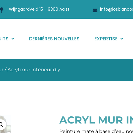
Wijngaardveld 15 - 9300 Aalst
info@losblanco
ITS
DERNIÈRES NOUVELLES
EXPERTISE
ur
/ Acryl mur intérieur diy
ACRYL MUR I
Peinture mate à base d’eau po