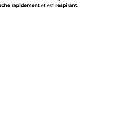
èche rapidement
et est
respirant
.