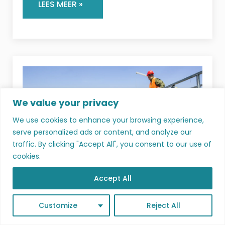
LEES MEER »
We value your privacy
We use cookies to enhance your browsing experience,
serve personalized ads or content, and analyze our
traffic. By clicking "Accept All", you consent to our use of
cookies.
DEELNAME AAN HET PROJECT ‘LEREND
Accept All
NETWERK WATER’
Van Lerend Netwerk naar Blue Deal In 2020
Customize
Reject All
startte sectorfederatie Essenscia
Vlaanderen een Lerend Netwerk