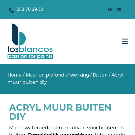
053 70 39 32
Home
Muur en plafond afwerking
Buiten
/
/
/ Acryl
muur buiten diy
ACRYL MUUR BUITEN
DIY
Matte watergedragen muurverf voor binnen en
buiten.
Gemakkelijk verwerkbaar
. Uitstekende