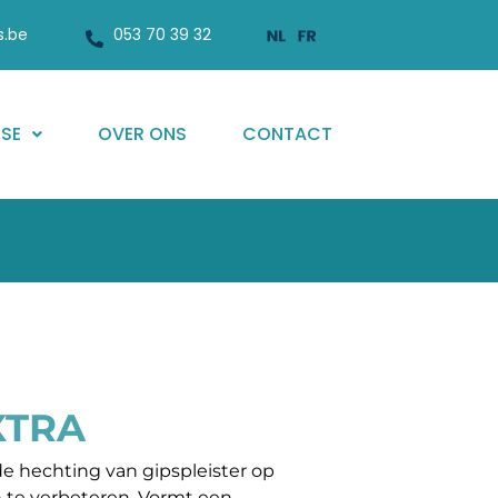
s.be
053 70 39 32
ISE
OVER ONS
CONTACT
XTRA
 hechting van gipspleister op
 te verbeteren. Vormt een