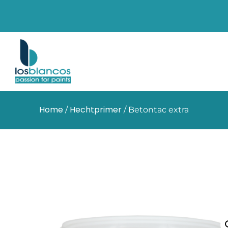
Home
Hechtprimer
/
/ Betontac extra