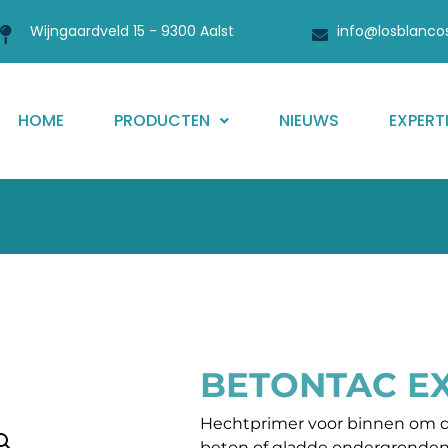
Wijngaardveld 15 - 9300 Aalst
info@losblanco
HOME
PRODUCTEN
NIEUWS
EXPERT
BETONTAC E
Hechtprimer voor binnen om de
beton of gladde ondergronden