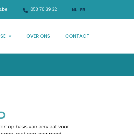
s.be
053 70 39 32
ISE
OVER ONS
CONTACT
D
f op basis van acrylaat voor
engen, met een zeer mooi