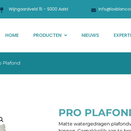
Wijngaardveld 15 - 9300 Aalst
info@losblanco
HOME
PRODUCTEN
NIEUWS
EXPERT
o Plafond
PRO PLAFON
Matte watergedragen plafondver
binnen. Gemakkelijk aan te br